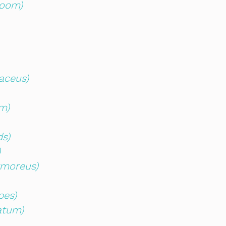
room)
aceus)
m)
ds)
)
rmoreus)
pes)
atum)