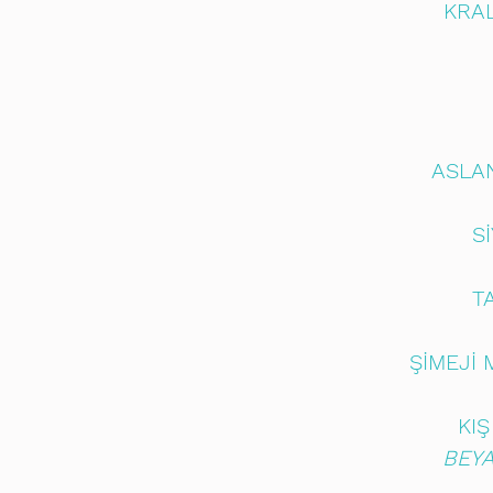
KRAL
ASLAN
S
T
ŞİMEJİ
KI
BEYA