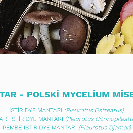
TAR - POLSKİ MYCELİUM MİSE
İSTİRİDYE MANTARI
(Pleurotus Ostreatus)
ARI İSTİRİDYE MANTARI
(Pleurotus Citrinopileatu
PEMBE İSTİRİDYE MANTARI
(Pleurotus Djamor)