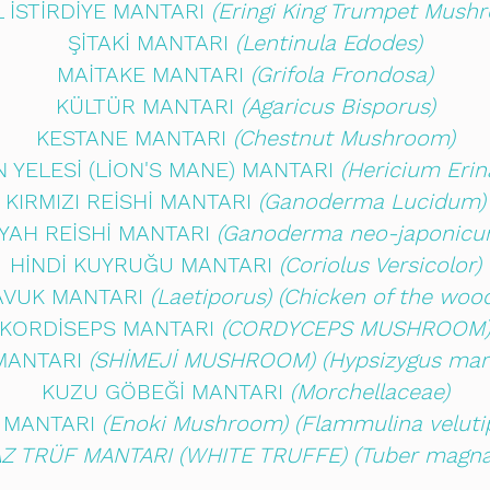
 İSTİRDİYE MANTARI
(Eringi King Trumpet Mush
ŞİTAKİ MANTARI
(Lentinula Edodes)
MAİTAKE MANTARI
(Grifola Frondosa)
KÜLTÜR MANTARI
(Agaricus Bisporus)
KESTANE MANTARI
(Chestnut Mushroom)
 YELESİ (LİON'S MANE) MANTARI
(Hericium Erin
KIRMIZI REİSHİ MANTARI
(Ganoderma Lucidum)
İYAH REİSHİ MANTARI
(Ganoderma neo-japonicu
HİNDİ KUYRUĞU MANTARI
(Coriolus Versicolor)
AVUK MANTARI
(Laetiporus) (Chicken of the woo
KORDİSEPS MANTARI
(CORDYCEPS MUSHROOM
 MANTARI
(SHİMEJİ MUSHROOM) (Hypsizygus ma
KUZU GÖBEĞİ MANTARI
(Morchellaceae)
Ş MANTARI
(Enoki Mushroom) (Flammulina veluti
Z TRÜF MANTARI (WHITE TRUFFE) (Tuber magn