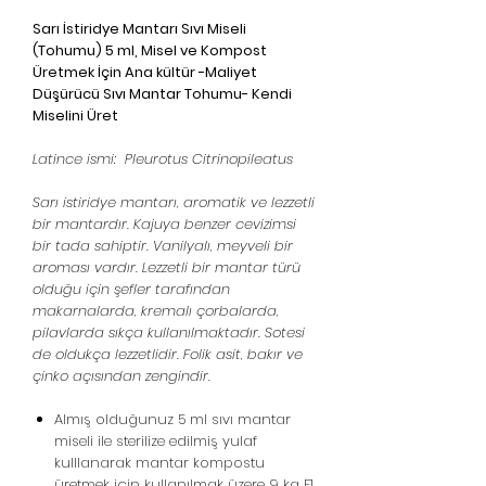
Sarı İstiridye Mantarı Sıvı Miseli
(Tohumu) 5 ml, Misel ve Kompost
Üretmek İçin Ana kültür -Maliyet
Düşürücü Sıvı Mantar Tohumu- Kendi
Miselini Üret
Latince ismi: Pleurotus Citrinopileatus
Sarı istiridye mantarı, aromatik ve lezzetli
bir mantardır. Kajuya benzer cevizimsi
bir tada sahiptir. Vanilyalı, meyveli bir
aroması vardır. Lezzetli bir mantar türü
olduğu için şefler tarafından
makarnalarda, kremalı çorbalarda,
pilavlarda sıkça kullanılmaktadır. Sotesi
de oldukça lezzetlidir. Folik asit, bakır ve
çinko açısından zengindir.
Almış olduğunuz 5 ml sıvı mantar
miseli ile sterilize edilmiş yulaf
kulllanarak mantar kompostu
üretmek için kullanılmak üzere 9 kg F1