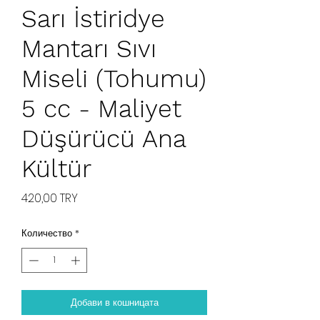
Sarı İstiridye
Mantarı Sıvı
Miseli (Tohumu)
5 cc - Maliyet
Düşürücü Ana
Kültür
Цена
420,00 TRY
Количество
*
Добави в кошницата