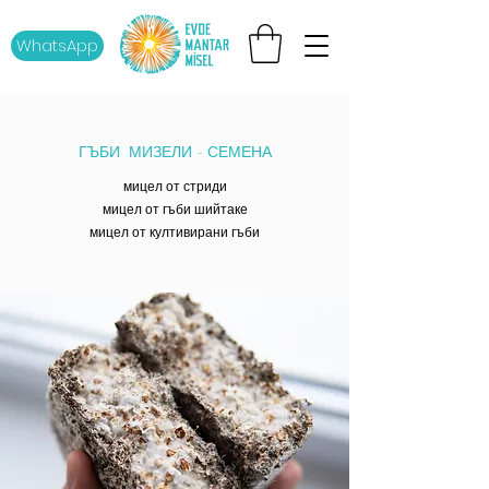
WhatsApp
ГЪБИ МИЗЕЛИ - СЕМЕНА
мицел от стриди
мицел от гъби шийтаке
мицел от култивирани гъби