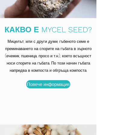
КАКВО Е MYCEL SEED?
Мицелът, или с други думи, гъбеното семе е
преминаването на спорите на гъбата в зърното
(ечемик, пшеница, просо и т.н.), което всъщност
носи спорите на гъбата. По този начин гъбата
напредва в компоста и обгръща компоста.
Повече информация