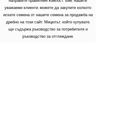
направите правилния компост. Вие, нашите
уважаеми клиенти, можете да закупите колкото
искате семена от нашите семена за продажба на
дребно на този сайт. Мицелът, който купувате,
ще съдържа ръководство за потребителя и
ръководство за отглеждане.
Повече информация
Домашни гъби - стриди
- гъби шиитаке
Линия за поддръжка:
05439148390