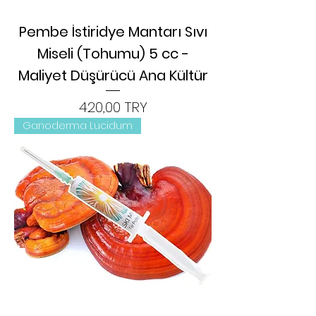
Pembe İstiridye Mantarı Sıvı
Miseli (Tohumu) 5 cc -
Maliyet Düşürücü Ana Kültür
Цена
420,00 TRY
Ganoderma Lucidum