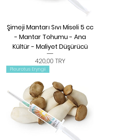
Şimeji Mantarı Sıvı Miseli 5 cc
- Mantar Tohumu - Ana
Kültür - Maliyet Düşürücü
Цена
420,00 TRY
Pleurotus Eryngii