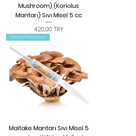
Mushroom) (Koriolus
Mantarı) Sıvı Misel 5 cc
Цена
420,00 TRY
Grifola Frondosa
Maitake Mantarı Sıvı Misel 5