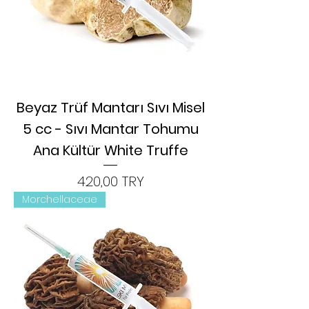
Beyaz Trüf Mantarı Sıvı Misel
5 cc - Sıvı Mantar Tohumu
Ana Kültür White Truffe
Цена
420,00 TRY
Morchellaceae