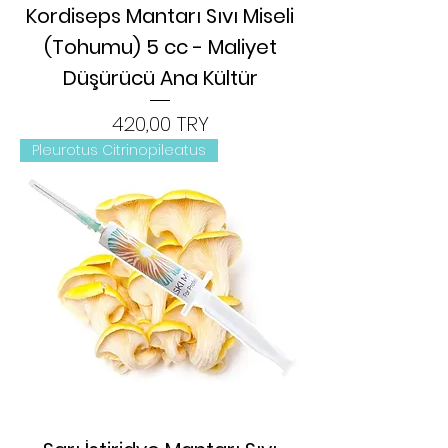
Kordiseps Mantarı Sıvı Miseli
(Tohumu) 5 cc - Maliyet
Düşürücü Ana Kültür
Цена
420,00 TRY
Pleurotus Citrinopileatus