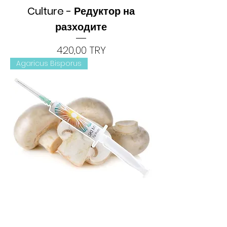
Culture - Редуктор на
разходите
Цена
420,00 TRY
Agaricus Bisporus
Култура Гъби Течна