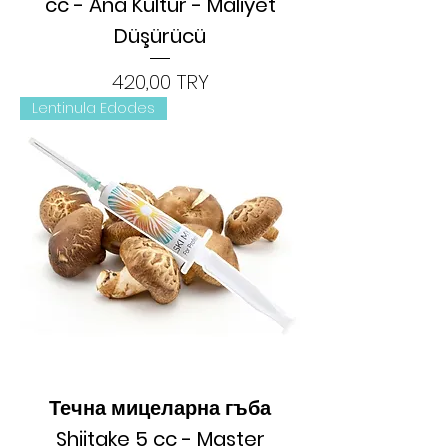
cc - Ana Kültür - Maliyet
Düşürücü
Цена
420,00 TRY
Lentinula Edodes
Течна мицеларна гъба
Shiitake 5 cc - Master