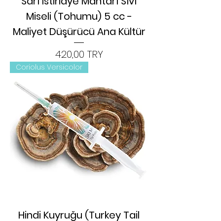
Sarı İstiridye Mantarı Sıvı
Miseli (Tohumu) 5 cc -
Maliyet Düşürücü Ana Kültür
Цена
420,00 TRY
Coriolus Versicolor
Hindi Kuyruğu (Turkey Tail