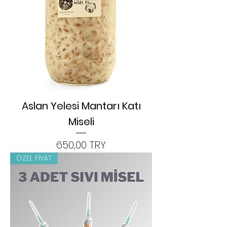
Aslan Yelesi Mantarı Katı
Miseli
Цена
650,00 TRY
ÖZEL FİYAT