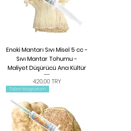
Enoki Mantarı Sıvı Misel 5 cc -
Sıvı Mantar Tohumu -
Maliyet Düşürücü Ana Kültür
Цена
420,00 TRY
Tuber Magnatum