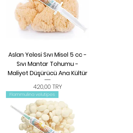
Aslan Yelesi Sıvı Misel 5 cc -
Sıvı Mantar Tohumu -
Maliyet Düşürücü Ana Kültür
Цена
420,00 TRY
Flammulina velutipes