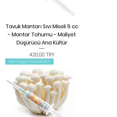
Tavuk Mantarı Sıvı Miseli 5 cc
- Mantar Tohumu - Maliyet
Düşürücü Ana Kültür
Цена
420,00 TRY
Hypsizygus tessellatus