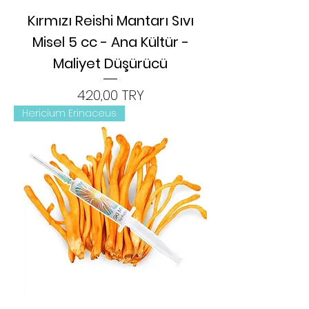
Kırmızı Reishi Mantarı Sıvı
Misel 5 cc - Ana Kültür -
Maliyet Düşürücü
Цена
420,00 TRY
Hericium Erinaceus