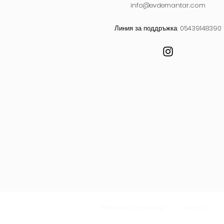
info@evdemantar.com
Линия за поддръжка: 05439148390
Начална страница
за нас