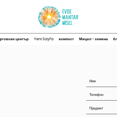
рговски център
Yeni Sayfa
компост
Мицел - семена
б