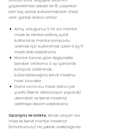
oranda korur. Bağışıklık sistemini
güçlendirmesi sebebi ile 16. yüzyıldan
beri ilaç olarak kullanılmaktadır. Enerji
verir, günlük direnci arttırır.
Almış olduğunuz 5 ml sıvı mantar
miseli ile sterilize edilmiş yulaf
kulllanarak mantar kompostu
üretmek için kullanılmak üzere 9 kg F1
miseli elde edebilirsiniz.
Mantar türüne göre değişmekle
beraber ortalama 3 ay içerisinde
kompost üretiminde
kullanabileceğiniz kendi miseliniz
hazır olacaktır.
Daha sonra bu miseli daha çok
yulafa (tekrar sterilizasyon yaparak)
aktarabilir ve kendi miselinizi
üretmeye devam edebilirsiniz.
Siparişiniz ile birlikte,
elinize ulaşan sıvı
misel ile kendi mantar miselinizi
(tohumunuzu) ne şekilde üreteceğinize