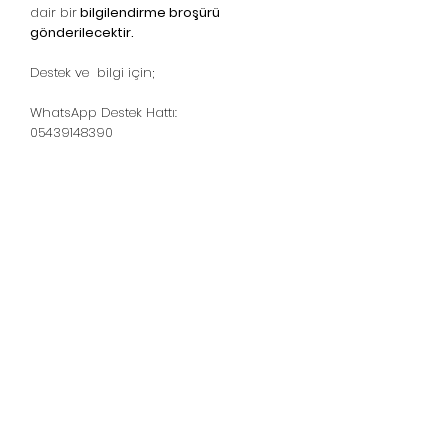
dair bir
bilgilendirme broşürü
gönderilecektir.
Destek ve bilgi için;
WhatsApp Destek Hattı:
05439148390
Домашни гъби - стриди
- гъби шиитаке
Линия за поддръжка:
05439148390
WhatsApp Destek
© 2021, Гъби у дома - Гъба стрида -