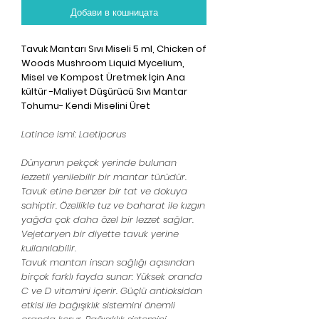
Добави в кошницата
Tavuk Mantarı Sıvı Miseli 5 ml, Chicken of
Woods Mushroom Liquid Mycelium,
Misel ve Kompost Üretmek İçin Ana
kültür -Maliyet Düşürücü Sıvı Mantar
Tohumu- Kendi Miselini Üret
Latince ismi: Laetiporus
Dünyanın pekçok yerinde bulunan
lezzetli yenilebilir bir mantar türüdür.
Tavuk etine benzer bir tat ve dokuya
sahiptir. Özellikle tuz ve baharat ile kızgın
yağda çok daha özel bir lezzet sağlar.
Vejetaryen bir diyette tavuk yerine
kullanılabilir.
Tavuk mantarı insan sağlığı açısından
birçok farklı fayda sunar: Yüksek oranda
C ve D vitamini içerir. Güçlü antioksidan
etkisi ile bağışıklık sistemini önemli