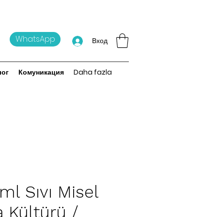
WhatsApp
Вход
лог
Комуникация
Daha fazla
ml Sıvı Misel
 Kültürü /