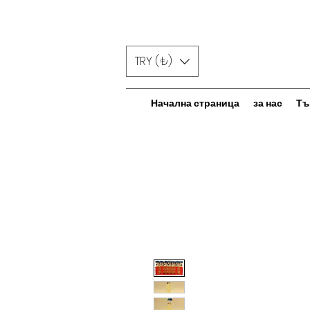
TRY (₺)
Начална страница
за нас
Тъ