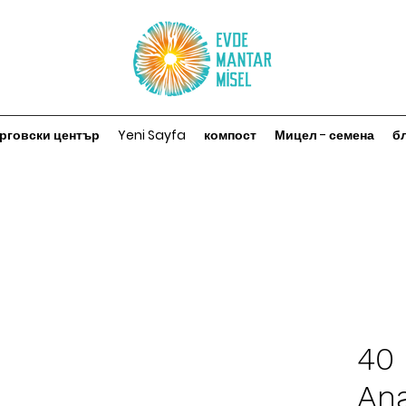
рговски център
Yeni Sayfa
компост
Мицел - семена
б
40 
Ana