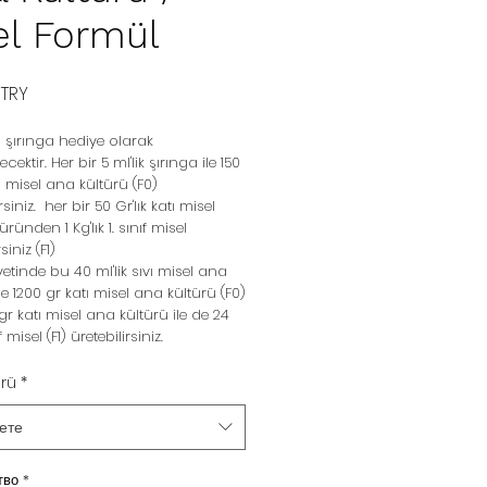
el Formül
Цена
 TRY
şırınga hediye olarak
cektir. Her bir 5 ml'lik şırınga ile 150
tı misel ana kültürü (F0)
siniz. her bir 50 Gr'lık katı misel
ründen 1 Kg'lık 1. sınıf misel
siniz (F1)
etinde bu 40 ml'lik sıvı misel ana
le 1200 gr katı misel ana kültürü (F0)
gr katı misel ana kültürü ile de 24
f misel (F1) üretebilirsiniz.
ürü
*
ете
тво
*