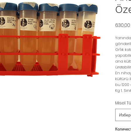
Öz
630,00
Yanında 
gönderile
Gr'lık ka
yapabilir
ana kültü
üretebilir
En nihay
kültürü i
bu 1200 
Kg 1. Sını
Misel T
Избер
Количес