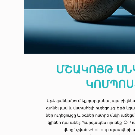
ՄՇԱԿՈՅԹ ՍՆ
ԿՈՄՊՈՍ
Եթե ցանկանում եք զարգանալ այս բիզնեսո
գտնել լավ և վստահելի ուղեցույց: Եթե կցա
ձեր ուղեցույցը և օգնեի ոստրե սնկի աճեց
կլինեի դա անել: Պարզապես որոնեք: 😉 
վերը նշված whatsapp պատվերի 