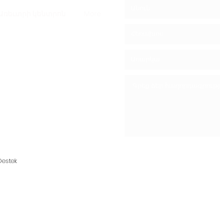
Առեւտրի կենտրոն
More
ով - ոստրե
take սնկով
 05439148390
estek
ով - Հիմնադրվել է Shitaki
կողմից: