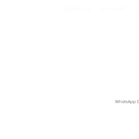
Գլխավոր էջ
մեր մասին
Տնական սնկ
սնկով - Shii
Աջակցության գիծ ՝
WhatsApp D
© 2021, Սունկ տանը - ոստրե սնկ
Mushroom- ի 