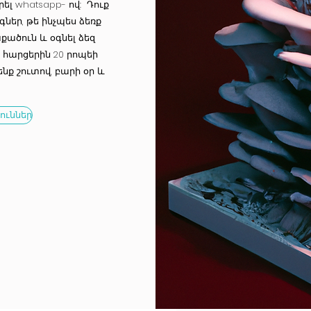
ել whatsapp- ով: Դուք
եր, թե ինչպես ձեռք
քածուն և օգնել ձեզ
 հարցերին 20 րոպեի
ք շուտով, բարի օր և
ուններ