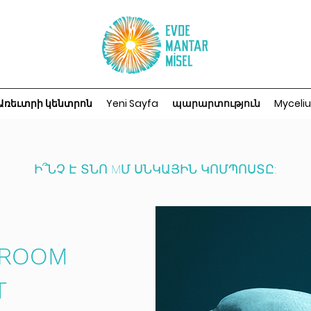
Առեւտրի կենտրոն
Yeni Sayfa
պարարտություն
Myceli
Ի՞ՆՉ Է ՏՆՈ MՄ ՍՆԿԱՅԻՆ ԿՈՄՊՈՍՏԸ:
HROOM
T