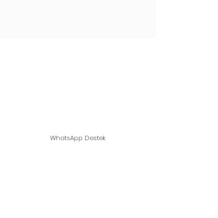
Տնական սնկով -
ոստրե սնկով - Shiitake
սնկով
Աջակցության գիծ ՝
05439148390
WhatsApp Destek
© 2021, Սունկ տանը - ոստրե սնկով -
Հիմնադրվել է Shitaki Mushroom- ի
կողմից: