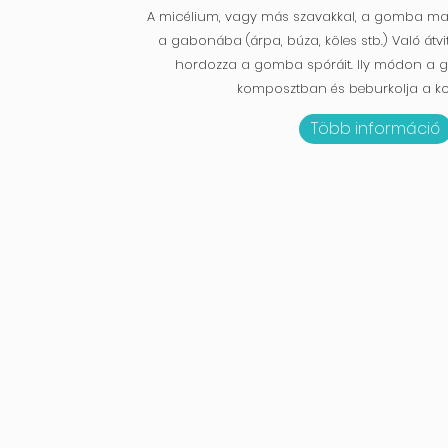
A micélium, vagy más szavakkal, a gomba m
a gabonába (árpa, búza, köles stb.) Való átvi
hordozza a gomba spóráit. Ily módon a 
komposztban és beburkolja a k
Több információ