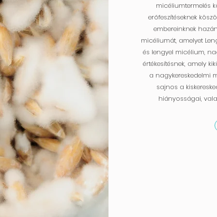
micéliumtermelés kö
erőfeszítéseknek kösz
embereinknek hazánk
micéliumát, amelyet Le
és lengyel micélium, na
értékesítésnek, amely ki
a nagykereskedelmi mi
sajnos a kiskereske
hiányosságai, val