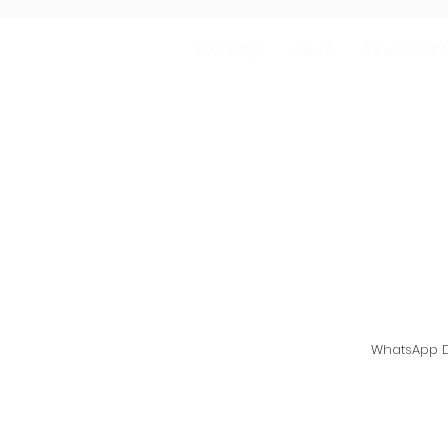
Kezdőlap
rólunk
Bevásárlók
Házi gomba - 
shiitake
Támogató vonal: 
WhatsApp D
© 2021, Gomba otthon - Oyster M
alapítot