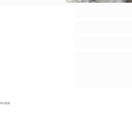
özpont
Yeni Sayfa
More
laskagomba -
 gomba
05439148390
estek
ushroom - Shitaki Mushroom
ta.