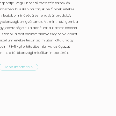
zpontja. Végül hosszú erőfeszítéseknek és
önhetően büszkén mutatjuk be Önnek, értékes
 legjobb minőségű és rendkívül produktív
ngyelországban gyártanak. Mi, mint házi gomba
gy jelentőséget tulajdonítunk a kiskereskedelmi
küszöböli a fent említett hiányosságot, valamint
célium értékesítésünket, miután láttuk, hogy
delmi (3-5 kg) értékesítés hiánya az ágazat
amint a törökországi micéliumimportőrök.
Több információ