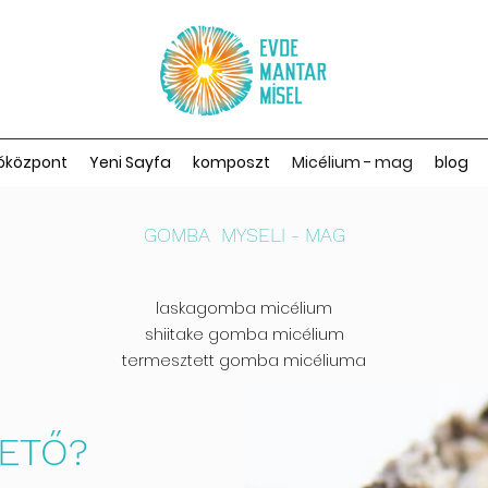
óközpont
Yeni Sayfa
komposzt
Micélium - mag
blog
GOMBA MYSELI - MAG
laskagomba micélium
shiitake gomba micélium
termesztett gomba micéliuma
VETŐ?