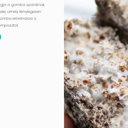
agja a gomba spóráinak
tele, amely ténylegesen
gomba előrehalad a
omposztot.