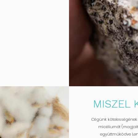
MISZEL
Cégünk kötelességének 
micéliumát (magjait
együttműködve Len