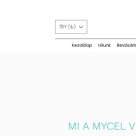
TRY (₺)
Kezdőlap
rólunk
Bevásárl
MI A MYCEL 