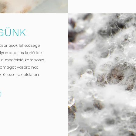
GÜNK
ásárlások lehetősége,
olyamatos és korlátlan
 a megfelelő komposzt
 vetőmagot vásárolhat
król ezen az oldalon.