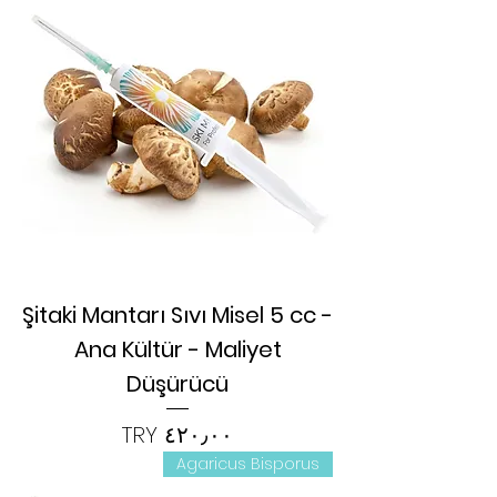
Şitaki Mantarı Sıvı Misel 5 cc -
Ana Kültür - Maliyet
Düşürücü
السعر
Agaricus Bisporus