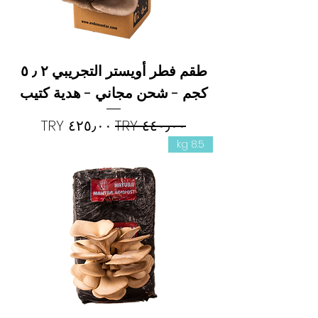
ك
ل
1
ك
ج
طقم فطر أويستر التجريبي ٢ ٫ ٥
م
كجم - شحن مجاني - هدية كتيب
سعر عادي
سعر البيع
8.5 kg