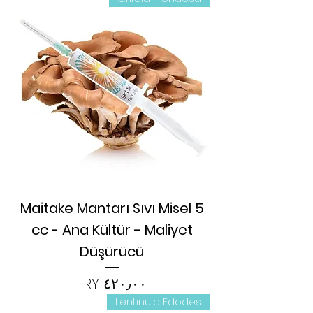
Maitake Mantarı Sıvı Misel 5
cc - Ana Kültür - Maliyet
Düşürücü
السعر
Lentinula Edodes