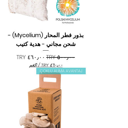
بذور فطر المحار (Mycelium) -
شحن مجاني - هدية كتيب
سعر عادي
سعر البيع
/
1كغم
ÇOKLU ALIMA AVANTAJ
٤
٦
٠
٫
٠
٠
T
R
Y
ل