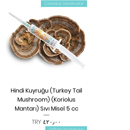
Coriolus Versicolor
Hindi Kuyruğu (Turkey Tail
Mushroom) (Koriolus
Mantarı) Sıvı Misel 5 cc
السعر
Grifola Frondosa