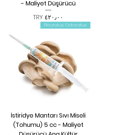
- Maliyet Düşürücü
السعر
Pleurotus Ostreatus
İstiridye Mantarı Sıvı Miseli
(Tohumu) 5 cc - Maliyet
Düşürücü Ana Kültür