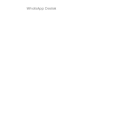
WhatsApp Destek
©2021, Mushroom at Home - Austernpilz -
Gegründet von Shitaki Mushroom.