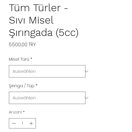
Tüm Türler -
Sıvı Misel
Şırıngada (5cc)
Preis
5.500,00 TRY
Misel Türü
*
Şırınga / Tüp
*
Anzahl
*