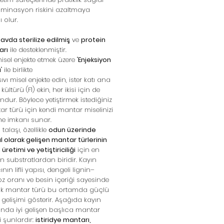
aminasyon riskini azaltmaya
 olur.
avda sterilize edilmiş
ve
protein
arı
ile desteklenmiştir.
misel enjekte etmek üzere "
Enjeksiyon
u
" ile birlikte
sıvı misel enjekte edin, ister katı ana
kültürü (F1) ekin, her ikisi için de
dur. Böylece yetiştirmek istediğiniz
r türü için kendi mantar miselinizi
me imkanı sunar.
 talaşı, özellikle
odun üzerinde
 olarak gelişen mantar türlerinin
 üretimi ve yetiştiriciliği
için en
 substratlardan biridir. Kayın
nın lifli yapısı, dengeli lignin–
oz oranı ve besin içeriği sayesinde
ok mantar türü bu ortamda güçlü
 gelişimi gösterir. Aşağıda kayın
ında iyi gelişen başlıca mantar
ri şunlardır:
istiridye mantarı,