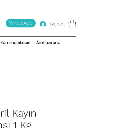
WhatsApp
Bejelentkezés
Kommunikáció
Áruházirend
ril Kayın
aşı 1 Kg