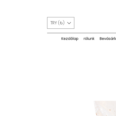
TRY (₺)
Kezdőlap
rólunk
Bevásárl