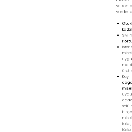
ve kont
yardımcı
Otokl
katkıl
Sıvı 
Port
İster 
misel 
uygun
manta
üret
Kayın
doğal
misel
uygun
ağacı
selül
birç
misel
talaş
türle