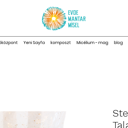
óközpont
Yeni Sayfa
komposzt
Micélium - mag
blog
Ste
Tal