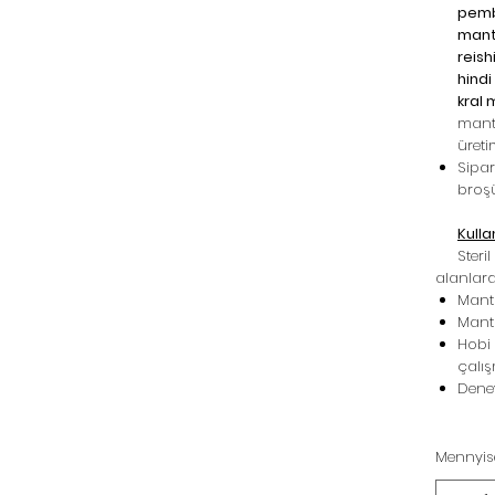
pembe
manta
reish
hindi
kral 
manta
üreti
Sipari
broşü
Kulla
Steril k
alanlard
Manta
Manta
Hobi 
çalış
Deney
Mennyis