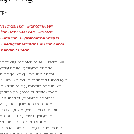
Ár
 TRY
yın Talaşı 1 kg - Mantar Miseli
İçin Hazır Besi Yeri - Mantar
kimi İçin- Bilgilendirme Broşürü
- Dilediğiniz Mantar Türü için Kendi
i Kendiniz Üretin
yın talaşı,
mantar miseli üretimi ve
etiştiriciliği çalışmalarında
an doğal ve güvenilir bir besi
r. Özellikle odun mantarı türleri için
n kayın talaşı, miselin sağlıklı ve
şekilde gelişmesini destekleyen
r substrat yapısına sahiptir.
tiştiriciliği ile ilgilenen hobi
ri ve küçük ölçekli üreticiler için
an bu ürün, misel gelişimini
yen steril bir ortam sunar.
ma hazır olması sayesinde mantar
retim süreçlerinde pratiklik sağlar