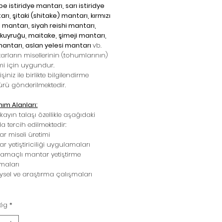
 istiridye mantarı, sarı istiridye
rı, şitaki (shitake) mantarı, kırmızı
i mantarı, siyah reishi mantarı,
 kuyruğu, maitake, şimeji mantarı,
mantarı, aslan yelesi mantarı
vb.
rların misellerinin (tohumlarının)
mi için uygundur.
şiniz ile birlikte bilgilendirme
rü gönderilmektedir.
nım Alanları:
ayın talaşı özellikle aşağıdaki
a tercih edilmektedir:
r miseli üretimi
r yetiştiriciliği uygulamaları
amaçlı mantar yetiştirme
maları
sel ve araştırma çalışmaları
ég
*