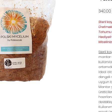
340,00
Steril ka
Üretmek 
Tohumu E
Hediyeli
Miseliniz
Steril ka
mantar y
kullanıl
ortamıdı
ideal ola
dengeli 
uygun bi
Mantar ye
üreticile
hazırlan
destekle
Kullanı
miseli ü