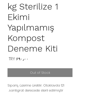
1 kg Sterilize
Ekimi
Yapılmamış
Kompost
Deneme Kiti
Price
‎TRY ۶۹۰٫۰۰
Out of Stock
Sipariş üzerine üretilir. Otoklavda 121
santigrat derecede steril edilmiştir.