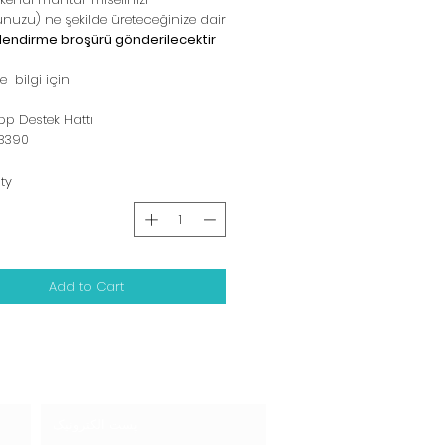
uzu) ne şekilde üreteceğinize dair
ilendirme broşürü gönderilecektir.
e bilgi için;
p Destek Hattı:
8390
ty
Add to Cart