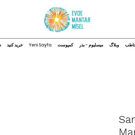
اطب
وبلاگ
میسلیوم - بذر
کمپوست
Yeni Sayfa
خرید کنید
د
Sar
Man