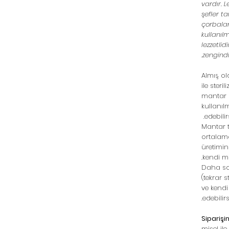
vardır. 
şefler t
çorbalar
kullanıl
lezzetlid
zengindi
Almış ol
ile steri
mantar 
kullanıl
edebilirs
Mantar 
ortalam
üretimin
kendi mi
Daha so
(tekrar 
ve kendi
edebilirs
Siparişin
misel il