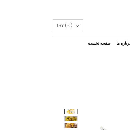
TRY (₺)
رباره ما
صفحه نخست