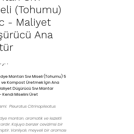
eli (Tohumu)
c - Maliyet
şürücü Ana
tür
۲۰٫۰۰
iridye Mantarı Sıvı Miseli (Tohumu) 5
el ve Kompost Üretmek İçin Ana
Maliyet Düşürücü Sıvı Mantar
Kendi Miselini Üret
ismi: Pleurotus Citrinopileatus
ridye mantarı, aromatik ve lezzetli
ardır. Kajuya benzer cevizimsi bir
iptir. Vanilyalı, meyveli bir aroması