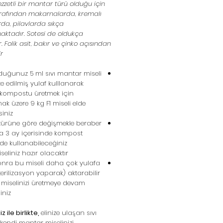
Lezzetli bir mantar türü olduğu için
arafından makarnalarda, kremalı
da, pilavlarda sıkça
maktadır. Sotesi de oldukça
ir. Folik asit, bakır ve çinko açısından
r.
duğunuz 5 ml sıvı mantar miseli
lize edilmiş yulaf kulllanarak
kompostu üretmek için
mak üzere 9 kg F1 miseli elde
iniz.
türüne göre değişmekle beraber
a 3 ay içerisinde kompost
de kullanabileceğiniz
seliniz hazır olacaktır.
nra bu miseli daha çok yulafa
sterilizasyon yaparak) aktarabilir
 miselinizi üretmeye devam
iniz.
iz ile birlikte,
elinize ulaşan sıvı
e kendi mantar miselinizi