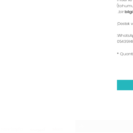
(tohumun
bir
bilg
Destek v
WhatsAp
0543914
*
Quanti
More
کمپوست
Yeni Sayfa