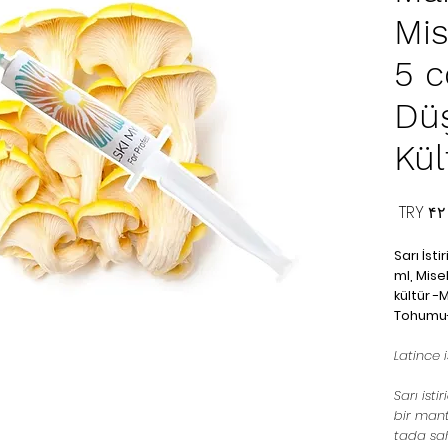
Mis
5 c
Dü
Kül
Price
‎TRY ۴
Sarı İst
ml, Mis
kültür -
Tohumu- 
Latince 
Sarı isti
bir mant
tada sah