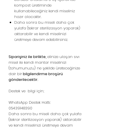
kompost üretiminde
kullanabileceğiniz kendi miseliniz
hazır olacaktır.
Daha sonra bu miseli daha çok
yulafa (tekrar sterilizasyon yaparak)
aktarabilir ve kendi miselinizi
üretmeye devam edebilirsiniz.
Siparişiniz ile birlikte,
elinize ulaşan sıvı
misel ile kendi mantar miselinizi
(tohumunuzu) ne şekilde üreteceğinize
dair bir
bilgilendirme broşürü
gönderilecektir.
Destek ve bilgi için;
WhatsApp Destek Hattı:
05439148390
Daha sonra bu miseli daha çok yulafa
(tekrar sterilizasyon yaparak) aktarabilir
ve kendi miselinizi üretmeye devam