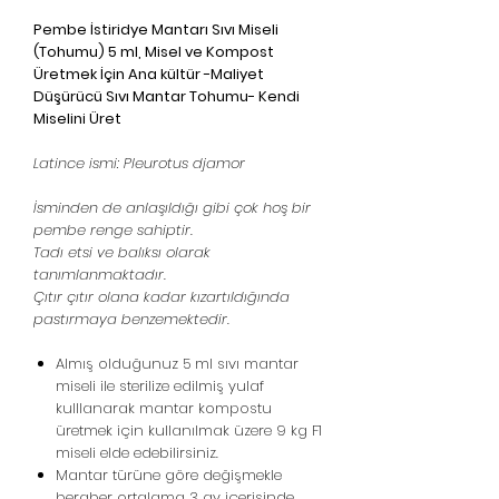
Pembe İstiridye Mantarı Sıvı Miseli
(Tohumu) 5 ml, Misel ve Kompost
Üretmek İçin Ana kültür -Maliyet
Düşürücü Sıvı Mantar Tohumu- Kendi
Miselini Üret
Latince ismi: Pleurotus djamor
İsminden de anlaşıldığı gibi çok hoş bir
pembe renge sahiptir.
Tadı etsi ve balıksı olarak
tanımlanmaktadır.
Çıtır çıtır olana kadar kızartıldığında
pastırmaya benzemektedir.
Almış olduğunuz 5 ml sıvı mantar
miseli ile sterilize edilmiş yulaf
kulllanarak mantar kompostu
üretmek için kullanılmak üzere 9 kg F1
miseli elde edebilirsiniz.
Mantar türüne göre değişmekle
beraber ortalama 3 ay içerisinde