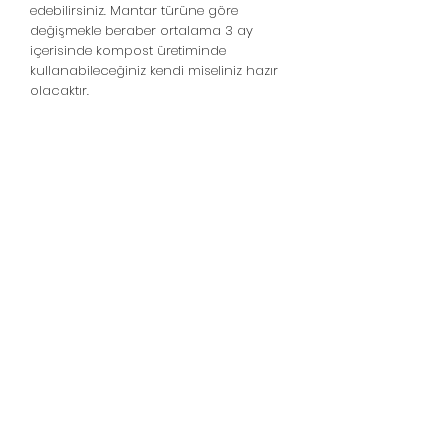
edebilirsiniz. Mantar türüne göre
değişmekle beraber ortalama 3 ay
içerisinde kompost üretiminde
kullanabileceğiniz kendi miseliniz hazır
olacaktır.
Домашние грибы -
Вешенки - Грибы
шиитаке
Линия поддержки:
05439148390
WhatsApp Destek
© 2021, Гриб в домашних условиях -