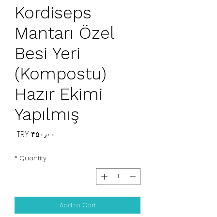
Kordiseps
Mantarı Özel
Besi Yeri
(Kompostu)
Hazır Ekimi
Yapılmış
Price
‎TRY ۴۵۰٫۰۰
*
Quantity
Add to Cart