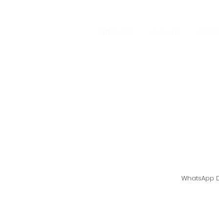
Startseite
über uns
Gesch
Hausgemacht
Austernpilze - 
Support-Hotline: 
WhatsApp D
©2021, Mushroom at Home - Aus