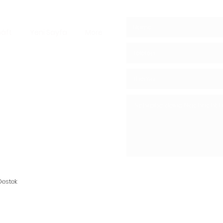
äft
Yeni Sayfa
More
e Pilze -
Shiitake-Pilze
05439148390
estek
ternpilz - Gegründet von