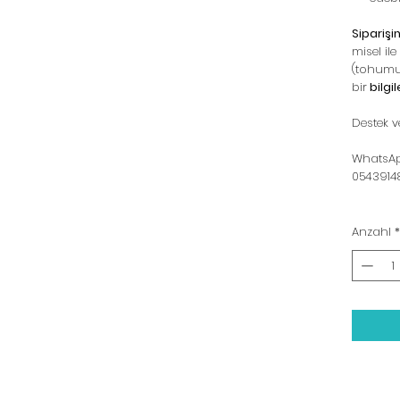
Siparişin
misel il
(tohumun
bir
bilgi
Destek ve
WhatsApp
0543914
Anzahl
*