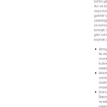
tahta gib
Acı ve b
veya kur
getirilir
Uzakdoğu
ve karac
bronşit, 
gibi rah
kaynak o
Almış
ile s
mant
kulla
edebil
Mant
orta
üreti
misel
Daha
(tekr
ve ke
edebil