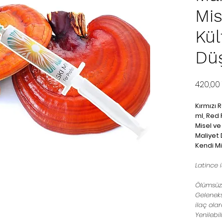
Mis
Kül
Dü
420,00
Kırmızı 
ml, Red
Misel ve
Maliyet
Kendi Mi
Latince
Ölümsüzl
Geleneks
ilaç ola
Yenilebil