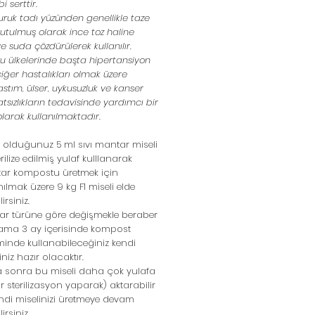
i serttir.
uruk tadı yüzünden genellikle taze
utulmuş olarak ince toz haline
 ve suda çözdürülerek kullanılır.
 ülkelerinde başta hipertansiyon
iğer hastalıkları olmak üzere
astım, ülser, uykusuzluk ve kanser
atsızlıkların tedavisinde yardımcı bir
larak kullanılmaktadır.
 olduğunuz 5 ml sıvı mantar miseli
terilize edilmiş yulaf kulllanarak
ar kompostu üretmek için
nılmak üzere 9 kg F1 miseli elde
irsiniz.
ar türüne göre değişmekle beraber
lama 3 ay içerisinde kompost
minde kullanabileceğiniz kendi
iniz hazır olacaktır.
 sonra bu miseli daha çok yulafa
ar sterilizasyon yaparak) aktarabilir
ndi miselinizi üretmeye devam
irsiniz.