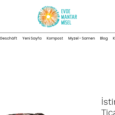
Geschäft
Yeni Sayfa
Kompost
Myzel - Samen
Blog
K
İst
Ti