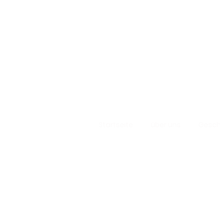
Startseite
über uns
Gesch
Hausgemacht
Austernpilze - 
Support-Hotline: 