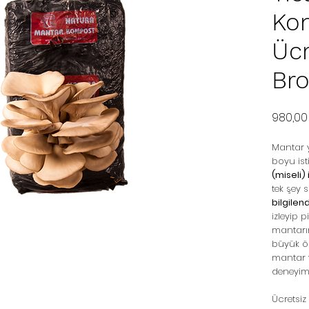
Ko
Ücr
Bro
980,00
Mantar y
boyu is
(miseli)
tek şey s
bilgile
izleyip 
mantarın
büyük öl
mantar y
deneyiml
Ücretsiz