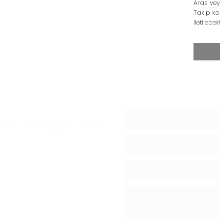
Aras vey
Takip ko
iletilecek
äft
Yeni Sayfa
More
e Pilze -
Shiitake-Pilze
05439148390