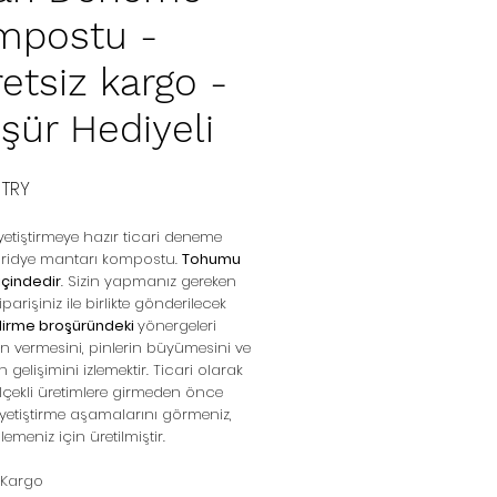
mpostu -
etsiz kargo -
şür Hediyeli
Preis
 TRY
etiştirmeye hazır ticari deneme
tiridye mantarı kompostu.
Tohumu
 içindedir
. Sizin yapmanız gereken
iparişiniz ile birlikte gönderilecek
ndirme broşüründeki
yönergeleri
pin vermesini, pinlerin büyümesini ve
 gelişimini izlemektir. Ticari olarak
çekli üretimlere girmeden önce
etiştirme aşamalarını görmeniz,
emeniz için üretilmiştir.
 Kargo