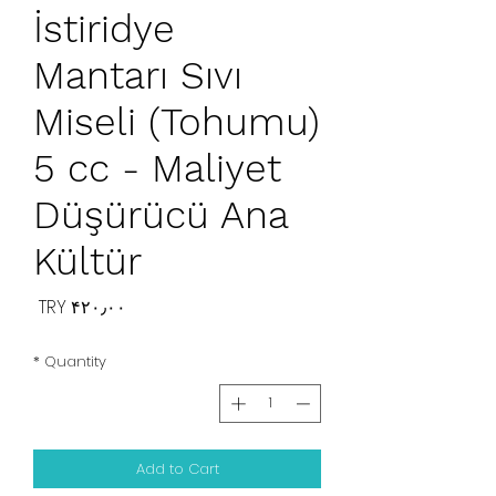
İstiridye
Mantarı Sıvı
Miseli (Tohumu)
5 cc - Maliyet
Düşürücü Ana
Kültür
Price
‎TRY ۴۲۰٫۰۰
*
Quantity
Add to Cart