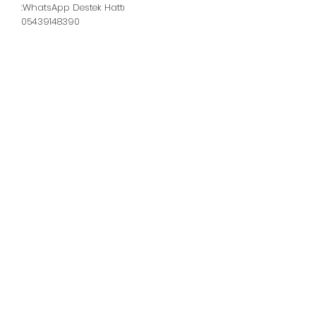
WhatsApp Destek Hattı:
05439148390
قارچ خانگی - قارچ صدفی -
قارچ شیاتکه
خط پشتیبانی:
05439148390
WhatsApp Destek
© 2021 ، قارچ در خانه - قارچ صدف - تاسیس شده
توسط قارچ شیتاکی.