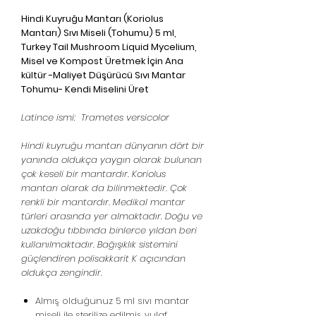
Hindi Kuyruğu Mantarı (Koriolus
Mantarı) Sıvı Miseli (Tohumu) 5 ml,
Turkey Tail Mushroom Liquid Mycelium,
Misel ve Kompost Üretmek İçin Ana
kültür -Maliyet Düşürücü Sıvı Mantar
Tohumu- Kendi Miselini Üret
Latince ismi: Trametes versicolor
Hindi kuyruğu mantarı dünyanın dört bir
yanında oldukça yaygın olarak bulunan
çok keseli bir mantardır. Koriolus
mantarı olarak da bilinmektedir. Çok
renkli bir mantardır. Medikal mantar
türleri arasında yer almaktadır. Doğu ve
uzakdoğu tıbbında binlerce yıldan beri
kullanılmaktadır. Bağışıklık sistemini
güçlendiren polisakkarit K açıcından
oldukça zengindir.
Almış olduğunuz 5 ml sıvı mantar
miseli ile sterilize edilmiş yulaf