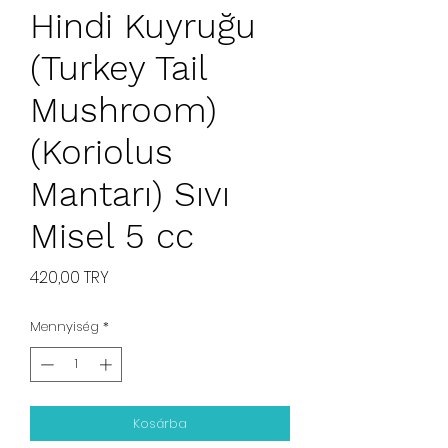
Hindi Kuyruğu
(Turkey Tail
Mushroom)
(Koriolus
Mantarı) Sıvı
Misel 5 cc
Ár
420,00 TRY
Mennyiség
*
Kosárba