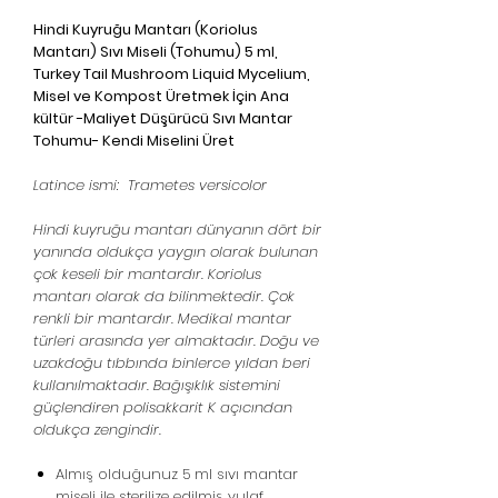
Hindi Kuyruğu Mantarı (Koriolus
Mantarı) Sıvı Miseli (Tohumu) 5 ml,
Turkey Tail Mushroom Liquid Mycelium,
Misel ve Kompost Üretmek İçin Ana
kültür -Maliyet Düşürücü Sıvı Mantar
Tohumu- Kendi Miselini Üret
Latince ismi: Trametes versicolor
Hindi kuyruğu mantarı dünyanın dört bir
yanında oldukça yaygın olarak bulunan
çok keseli bir mantardır. Koriolus
mantarı olarak da bilinmektedir. Çok
renkli bir mantardır. Medikal mantar
türleri arasında yer almaktadır. Doğu ve
uzakdoğu tıbbında binlerce yıldan beri
kullanılmaktadır. Bağışıklık sistemini
güçlendiren polisakkarit K açıcından
oldukça zengindir.
Almış olduğunuz 5 ml sıvı mantar
miseli ile sterilize edilmiş yulaf