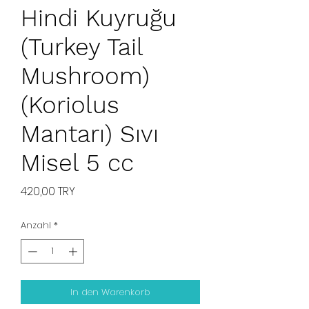
Hindi Kuyruğu
(Turkey Tail
Mushroom)
(Koriolus
Mantarı) Sıvı
Misel 5 cc
Preis
420,00 TRY
Anzahl
*
In den Warenkorb