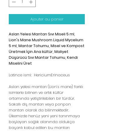
Ajouter au panier
Aslan Yelesi Mantarı Sıvı Miseli 5 ml,
Lion's Mane Mushroom Liquid Mycelium
5 ml, Mantar Tohumu, Misel ve Kompost
Üretmek İçin Ana kültür, Maliyet
Düşürücü Sıvı Mantar Tohumu, Kendi
Miselini Üret
Latince ismi: HericiumErinaceus
Aslan yelesi mantarı (Lion’s mane) farklı
isimlerle bilinen ve artık kültür
ortamında yetiştirilebilen bir türdür.
Sakallı diş mantarı veya ponpon
mantarı olarak da bilinmektedir.
Ülkemizde henüz yeni yeni tanınmaya
başlayan sağlık alanında oldukça
başarılı kabul edilen bu mantarı