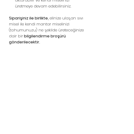
aktarabilir ve kendi miselinizi
üretmeye devam edebilirsiniz.
Siparişiniz ile birlikte,
elinize ulaşan sıvı
misel ile kendi mantar miselinizi
(tohumunuzu) ne şekilde üreteceğinize
dair bir
bilgilendirme broşürü
gönderilecektir.
Champignons Maison -
Pleurotes - Champignons
Shiitake
Ligne d'assistance :
05439148390
WhatsApp Destek