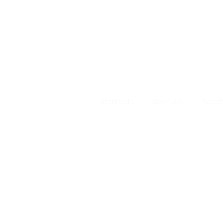
Startseite
über uns
Gesch
Hausgemacht
Austernpilze - 
Support-Hotline: 