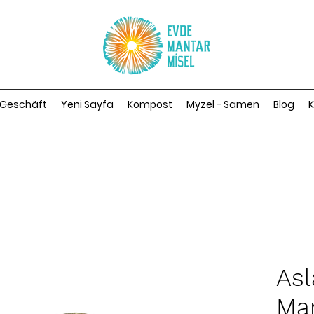
Geschäft
Yeni Sayfa
Kompost
Myzel - Samen
Blog
K
Asl
Ma