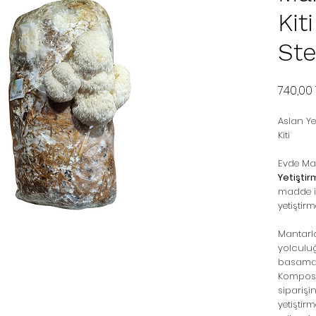
Kit
Ste
740,00
Aslan Ye
Kiti
Evde M
Yetiştir
madde i
yetiştir
Mantarl
yolculu
basamağı
Kompost
siparişi
yetiştir