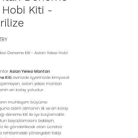
i Hobi Kiti -
rilize
Preis
 TRY
lesi Deneme Kiti - Aslan Yelesi Hobi
antar
Aslan Yelesi Mantarı
me Kiti
; evinizde işyerinizde kimyasal
çermeyen, aslan yelesi mantarı
menin en kolay yoludur.
arın muhteşem büyüme
ğuna adım atmanın ilk ve en kolay
 deneme kiti ile işe başlamaktır.
un beyazlamasını bekleyin,
niz ile gönderilecek olan ücretsiz
me rehberindeki yönergeleri takip