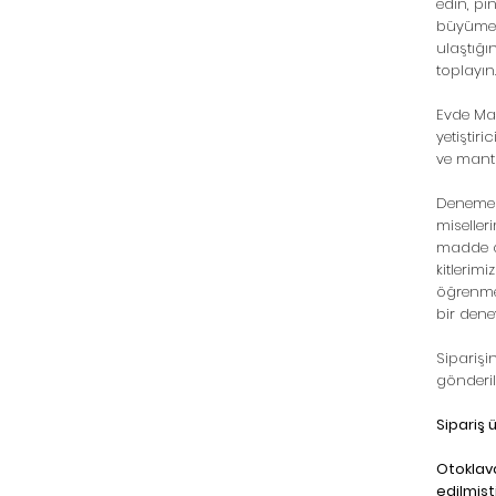
edin, pi
büyümesi
ulaştığı
toplayın
Evde Man
yetiştiri
ve mantar
Deneme k
miseller
madde a
kitlerim
öğrenme
bir dene
Siparişin
gönderil
Sipariş ü
Otoklavd
edilmişt