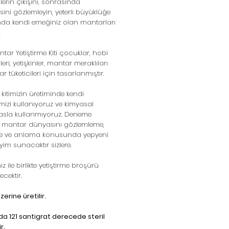
nlerin çıkışını, sonrasında
ni gözlemleyin, yeterli büyüklüğe
nda kendi emeğiniz olan mantarları
.
tar Yetiştirme Kiti çocuklar, hobi
cileri, yetişkinler, mantar meraklıları
 tüketicileri için tasarlanmıştır.
itimizin üretiminde kendi
imizi kullanıyoruz ve kimyasal
sla kullanmıyoruz. Deneme
iz mantar dünyasını gözlemleme,
 ve anlama konusunda yepyeni
yim sunacaktır sizlere.
iz ile birlikte yetiştirme broşürü
ecektir.
zerine üretilir.
a 121 santigrat derecede steril
ir.