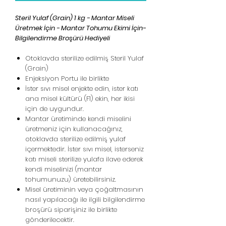
Steril Yulaf (Grain) 1 kg - Mantar Miseli
Üretmek İçin - Mantar Tohumu Ekimi İçin-
Bilgilendirme Broşürü Hediyeli
Otoklavda sterilize edilmiş Steril Yulaf
(Grain)
Enjeksiyon Portu ile birlikte
İster sıvı misel enjekte edin, ister katı
ana misel kültürü (F1) ekin, her ikisi
için de uygundur.
Mantar üretiminde kendi miselini
üretmeniz için kullanacağınız,
otoklavda sterilize edilmiş yulaf
içermektedir. İster sıvı misel, isterseniz
katı miseli sterilize yulafa ilave ederek
kendi miselinizi (mantar
tohumunuzu) üretebilirsiniz.
Misel üretiminin veya çoğaltmasının
nasıl yapılacağı ile ilgili bilgilendirme
broşürü siparişiniz ile birlikte
gönderilecektir.