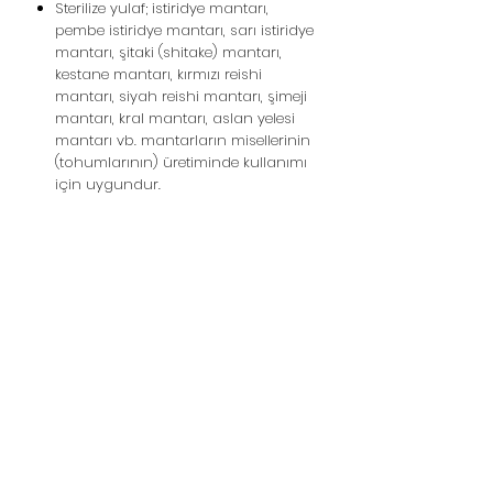
Sterilize yulaf; istiridye mantarı,
pembe istiridye mantarı, sarı istiridye
mantarı, şitaki (shitake) mantarı,
kestane mantarı, kırmızı reishi
mantarı, siyah reishi mantarı, şimeji
mantarı, kral mantarı, aslan yelesi
mantarı vb. mantarların misellerinin
(tohumlarının) üretiminde kullanımı
için uygundur.
Домашние грибы -
Вешенки - Грибы
шиитаке
Линия поддержки:
05439148390