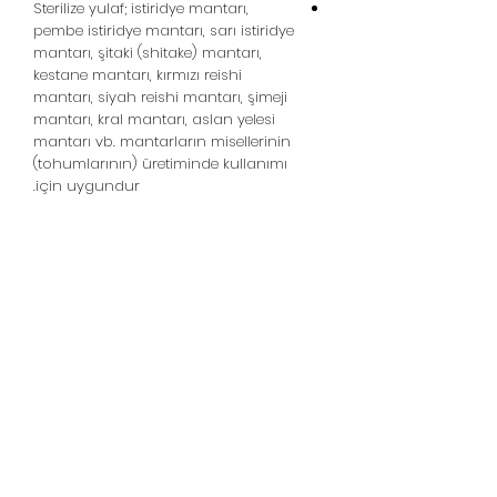
Sterilize yulaf; istiridye mantarı,
pembe istiridye mantarı, sarı istiridye
mantarı, şitaki (shitake) mantarı,
kestane mantarı, kırmızı reishi
mantarı, siyah reishi mantarı, şimeji
mantarı, kral mantarı, aslan yelesi
mantarı vb. mantarların misellerinin
(tohumlarının) üretiminde kullanımı
için uygundur.
قارچ خانگی - قارچ صدفی -
قارچ شیاتکه
خط پشتیبانی:
05439148390
WhatsApp Destek