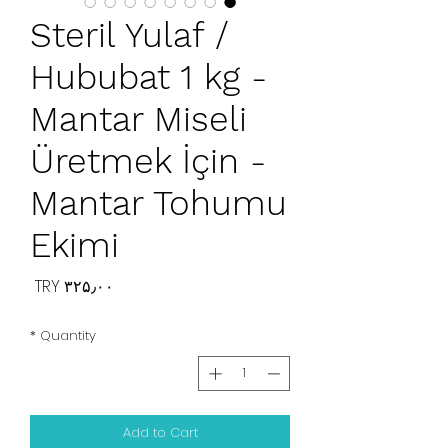
Steril Yulaf /
Hububat 1 kg -
Mantar Miseli
Üretmek İçin -
Mantar Tohumu
Ekimi
Price
‎TRY ۳۲۵٫۰۰
*
Quantity
Add to Cart