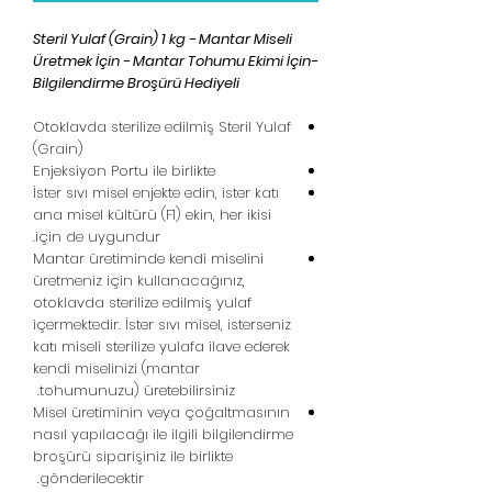
Steril Yulaf (Grain) 1 kg - Mantar Miseli
Üretmek İçin - Mantar Tohumu Ekimi İçin-
Bilgilendirme Broşürü Hediyeli
Otoklavda sterilize edilmiş Steril Yulaf
(Grain)
Enjeksiyon Portu ile birlikte
İster sıvı misel enjekte edin, ister katı
ana misel kültürü (F1) ekin, her ikisi
için de uygundur.
Mantar üretiminde kendi miselini
üretmeniz için kullanacağınız,
otoklavda sterilize edilmiş yulaf
içermektedir. İster sıvı misel, isterseniz
katı miseli sterilize yulafa ilave ederek
kendi miselinizi (mantar
tohumunuzu) üretebilirsiniz.
Misel üretiminin veya çoğaltmasının
nasıl yapılacağı ile ilgili bilgilendirme
broşürü siparişiniz ile birlikte
gönderilecektir.