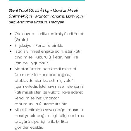
Steril Yulaf (Grain) 1 kg - Mantar Miseli
Üretmek İçin - Mantar Tohumu Ekimi İçin-
Bilgilendirme Broşürü Hediyeli
Otoklavda sterilize edilmiş Steril Yulaf
(Grain)
Enjeksiyon Portu ile birlikte
İster sıvı misel enjekte edin, ister katı
ana misel kültürü (F1) ekin, her ikisi
için de uygundur.
Mantar üretiminde kendi miselini
üretmeniz için kullanacağınız,
otoklavda sterilize edilmiş yulaf
içermektedir. İster sıvı misel, isterseniz
katı miseli sterilize yulafa ilave ederek
kendi miselinizi (mantar
tohumunuzu) üretebilirsiniz.
Misel üretiminin veya çoğaltmasının
nasıl yapılacağı ile ilgili bilgilendirme
broşürü siparişiniz ile birlikte
gönderilecektir.