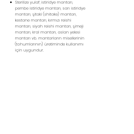
Sterilize yulaf; istiridye mantarı,
pembe istiridye mantarı, sarı istiridye
mantarı, şitaki (shitake) mantarı,
kestane mantarı, kırmızı reishi
mantarı, siyah reishi mantarı, şimeji
mantarı, kral mantarı, aslan yelesi
mantarı vb. mantarların misellerinin
(tohumlarının) üretiminde kullanımı
için uygundur.
Hausgemachte Pilze -
Austernpilze - Shiitake-
Pilze
Support-Hotline:
05439148390