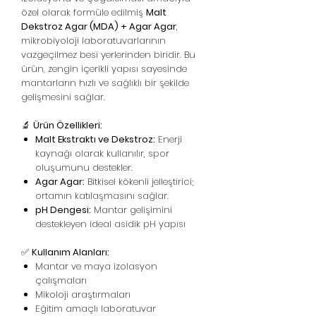
özel olarak formüle edilmiş
Malt
Dekstroz Agar (MDA) + Agar Agar
,
mikrobiyoloji laboratuvarlarının
vazgeçilmez besi yerlerinden biridir. Bu
ürün, zengin içerikli yapısı sayesinde
mantarların hızlı ve sağlıklı bir şekilde
gelişmesini sağlar.
🔬
Ürün Özellikleri:
Malt Ekstraktı ve Dekstroz:
Enerji
kaynağı olarak kullanılır, spor
oluşumunu destekler.
Agar Agar:
Bitkisel kökenli jelleştirici;
ortamın katılaşmasını sağlar.
pH Dengesi:
Mantar gelişimini
destekleyen ideal asidik pH yapısı
✅
Kullanım Alanları:
Mantar ve maya izolasyon
çalışmaları
Mikoloji araştırmaları
Eğitim amaçlı laboratuvar