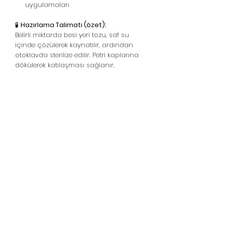
uygulamaları
🧪
Hazırlama Talimatı (özet):
Belirli miktarda besi yeri tozu, saf su
içinde çözülerek kaynatılır, ardından
otoklavda sterilize edilir. Petri kaplarına
dökülerek katılaşması sağlanır.
Házi gomba - laskagomba
- shiitake gomba
Támogató vonal:
05439148390
WhatsApp Destek
© 2021, Gomba otthon - Oyster