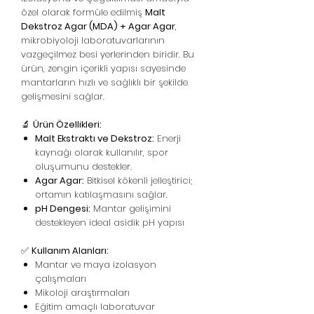
özel olarak formüle edilmiş
Malt
Dekstroz Agar (MDA) + Agar Agar
,
mikrobiyoloji laboratuvarlarının
vazgeçilmez besi yerlerinden biridir. Bu
ürün, zengin içerikli yapısı sayesinde
mantarların hızlı ve sağlıklı bir şekilde
gelişmesini sağlar.
🔬
Ürün Özellikleri:
Malt Ekstraktı ve Dekstroz:
Enerji
kaynağı olarak kullanılır, spor
oluşumunu destekler.
Agar Agar:
Bitkisel kökenli jelleştirici;
ortamın katılaşmasını sağlar.
pH Dengesi:
Mantar gelişimini
destekleyen ideal asidik pH yapısı
✅
Kullanım Alanları:
Mantar ve maya izolasyon
çalışmaları
Mikoloji araştırmaları
Eğitim amaçlı laboratuvar