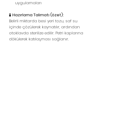
uygulamaları
🧪
Hazırlama Talimatı (özet):
Belirli miktarda besi yeri tozu, saf su
içinde çözülerek kaynatılır, ardından
otoklavda sterilize edilir. Petri kaplarına
dökülerek katılaşması sağlanır.
Hausgemachte Pilze -
Austernpilze - Shiitake-
Pilze
Support-Hotline:
05439148390
WhatsApp Destek