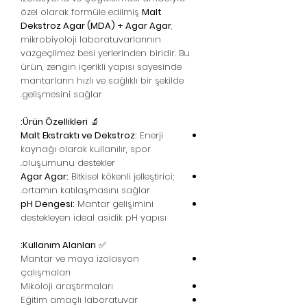
özel olarak formüle edilmiş
Malt
Dekstroz Agar (MDA) + Agar Agar
,
mikrobiyoloji laboratuvarlarının
vazgeçilmez besi yerlerinden biridir. Bu
ürün, zengin içerikli yapısı sayesinde
mantarların hızlı ve sağlıklı bir şekilde
gelişmesini sağlar.
Ürün Özellikleri:
🔬
Malt Ekstraktı ve Dekstroz:
Enerji
kaynağı olarak kullanılır, spor
oluşumunu destekler.
Agar Agar:
Bitkisel kökenli jelleştirici;
ortamın katılaşmasını sağlar.
pH Dengesi:
Mantar gelişimini
destekleyen ideal asidik pH yapısı
Kullanım Alanları:
✅
Mantar ve maya izolasyon
çalışmaları
Mikoloji araştırmaları
Eğitim amaçlı laboratuvar