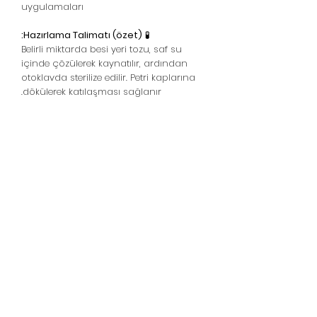
uygulamaları
Hazırlama Talimatı (özet):
🧪
Belirli miktarda besi yeri tozu, saf su
içinde çözülerek kaynatılır, ardından
otoklavda sterilize edilir. Petri kaplarına
dökülerek katılaşması sağlanır.
فطر منزلي - فطر محار -
فطر شيتاكي
خط الدعم:
05439148390
WhatsApp Destek
© 2021 ، Mushroom at Home - Oyster