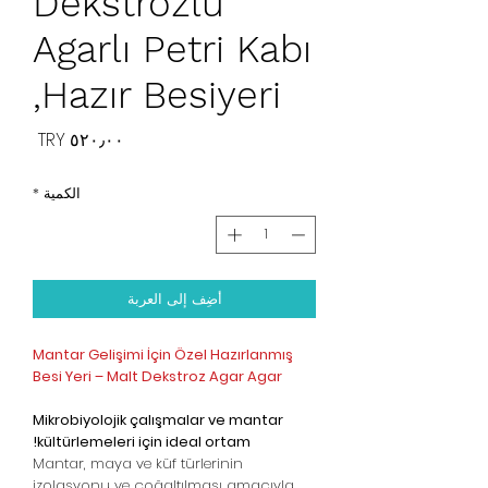
Dekstrozlu
Agarlı Petri Kabı
,Hazır Besiyeri
السعر
الكمية
*
أضِف إلى العربة
Mantar Gelişimi İçin Özel Hazırlanmış
Besi Yeri – Malt Dekstroz Agar Agar
Mikrobiyolojik çalışmalar ve mantar
kültürlemeleri için ideal ortam!
Mantar, maya ve küf türlerinin
izolasyonu ve çoğaltılması amacıyla