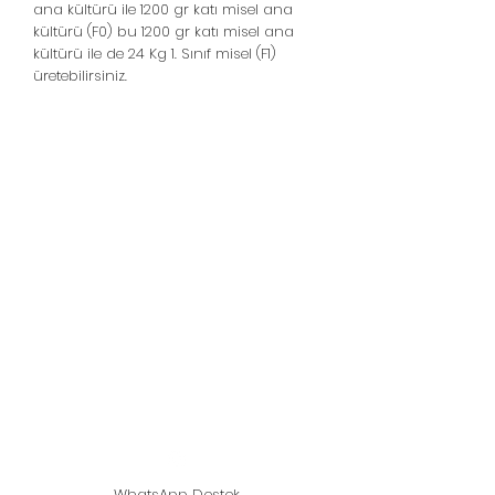
ana kültürü ile 1200 gr katı misel ana
kültürü (F0) bu 1200 gr katı misel ana
kültürü ile de 24 Kg 1. Sınıf misel (F1)
üretebilirsiniz.
Házi gomba - laskagomba
- shiitake gomba
Támogató vonal:
05439148390
WhatsApp Destek