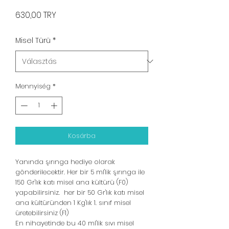
Ár
630,00 TRY
Misel Türü
*
Mennyiség
*
Kosárba
Yanında şırınga hediye olarak
gönderilecektir. Her bir 5 ml'lik şırınga ile
150 Gr'lık katı misel ana kültürü (F0)
yapabilirsiniz. her bir 50 Gr'lık katı misel
ana kültüründen 1 Kg'lık 1. sınıf misel
üretebilirsiniz (F1)
En nihayetinde bu 40 ml'lik sıvı misel