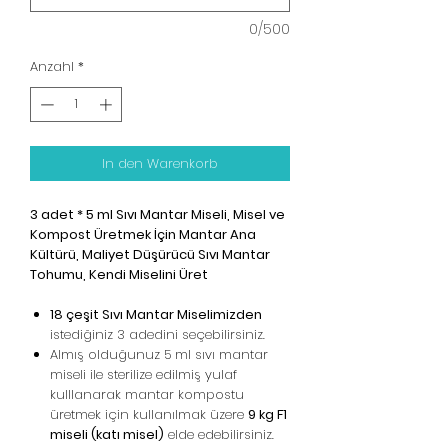
0/500
Anzahl
*
In den Warenkorb
3 adet * 5 ml Sıvı Mantar Miseli, Misel ve
Kompost Üretmek İçin Mantar Ana
Kültürü, Maliyet Düşürücü Sıvı Mantar
Tohumu, Kendi Miselini Üret
18 çeşit Sıvı Mantar Miselimizden
istediğiniz 3 adedini seçebilirsiniz.
Almış olduğunuz 5 ml sıvı mantar
miseli ile sterilize edilmiş yulaf
kulllanarak mantar kompostu
üretmek için kullanılmak üzere
9 kg F1
miseli (katı misel)
elde edebilirsiniz.