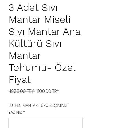
3 Adet Sıvı
Mantar Miseli
Sıvı Mantar Ana
Kültürü Sıvı
Mantar
Tohumu- Özel
Fiyat
Standardpreis
Sale-
 1.250,00 TRY 
1.100,00 TRY
Preis
LÜTFEN MANTAR TÜRÜ SEÇİMİNİZİ
YAZINIZ
*