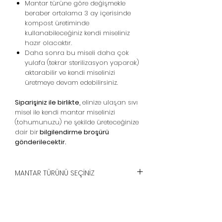
Mantar türüne göre değişmekle
beraber ortalama 3 ay içerisinde
kompost üretiminde
kullanabileceğiniz kendi miseliniz
hazır olacaktır.
Daha sonra bu miseli daha çok
yulafa (tekrar sterilizasyon yaparak)
aktarabilir ve kendi miselinizi
üretmeye devam edebilirsiniz.
Siparişiniz ile birlikte,
elinize ulaşan sıvı
misel ile kendi mantar miselinizi
(tohumunuzu) ne şekilde üreteceğinize
dair bir
bilgilendirme broşürü
gönderilecektir.
MANTAR TÜRÜNÜ SEÇİNİZ
Lütfen aşağıdaki ürün listesinden
siparişini vermek istediğiniz 3 adet
mantar türünü seçiniz ve not olarak
yazınız.