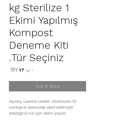
1 kg Sterilize
Ekimi Yapılmış
Kompost
Deneme Kiti
Tür Seçiniz.
Price
‎TRY ۷۴۰٫۰۰
Out of Stock
Sipariş üzerine üretilir. Otoklavda 121
santigrat derecede steril edilmiştir.
İstediğiniz tür için ekimi yapılır