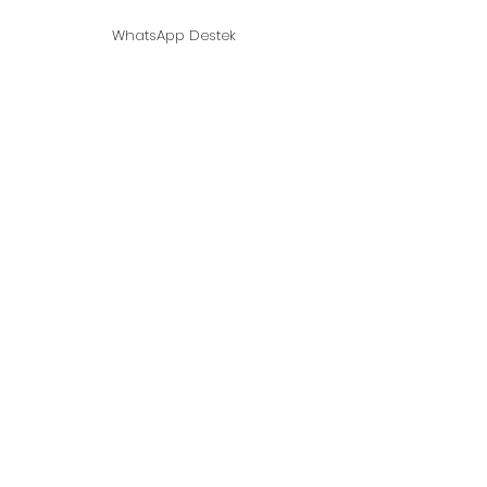
WhatsApp Destek
©2021, Mushroom at Home - Austernpilz -
Gegründet von Shitaki Mushroom.