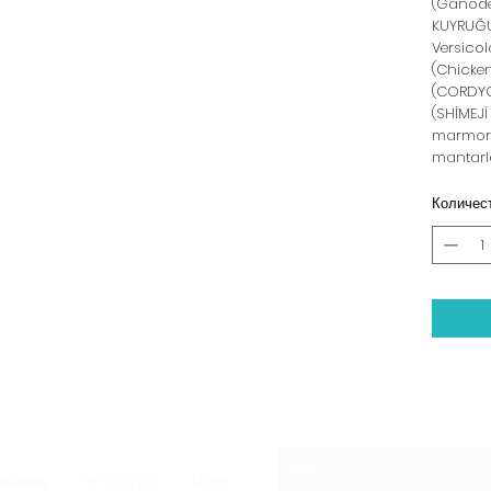
(Ganod
KUYRUĞU
Versicol
(Chicke
(CORDYC
(SHİMEJ
marmor
mantarlar
Количес
агазин
Yeni Sayfa
More