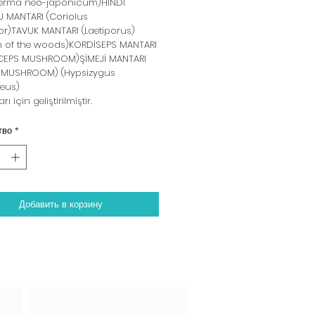
erma neo-japonicum)HİNDİ
 MANTARI (Coriolus
or)TAVUK MANTARI (Laetiporus)
n of the woods)KORDİSEPS MANTARI
EPS MUSHROOM)ŞİMEJİ MANTARI
İ MUSHROOM) (Hypsizygus
eus)
ı için geliştirilmiştir.
тво
*
Добавить в корзину