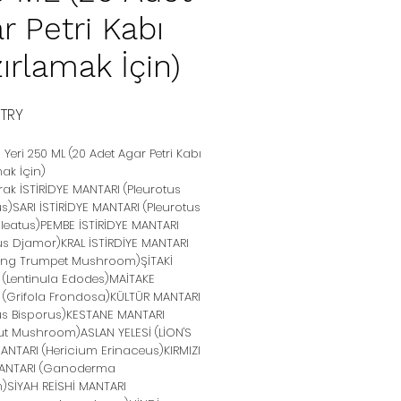
r Petri Kabı
ırlamak İçin)
Цена
 TRY
i Yeri 250 ML (20 Adet Agar Petri Kabı
ak İçin)
rak İSTİRİDYE MANTARI (Pleurotus
s)SARI İSTİRİDYE MANTARI (Pleurotus
ileatus)PEMBE İSTİRİDYE MANTARI
us Djamor)KRAL İSTİRDİYE MANTARI
 King Trumpet Mushroom)ŞİTAKİ
 (Lentinula Edodes)MAİTAKE
 (Grifola Frondosa)KÜLTÜR MANTARI
us Bisporus)KESTANE MANTARI
ut Mushroom)ASLAN YELESİ (LİON'S
ANTARI (Hericium Erinaceus)KIRMIZI
MANTARI (Ganoderma
)SİYAH REİSHİ MANTARI