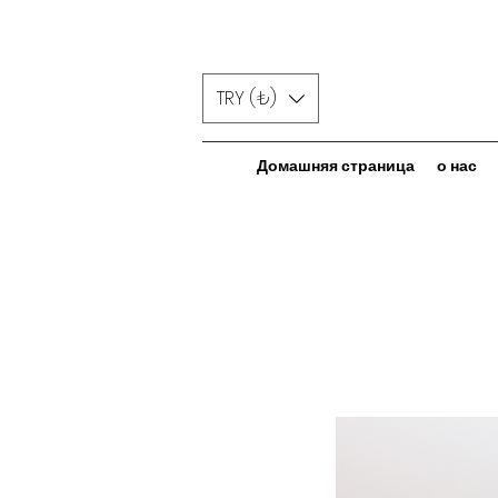
TRY (₺)
Домашняя страница
о нас