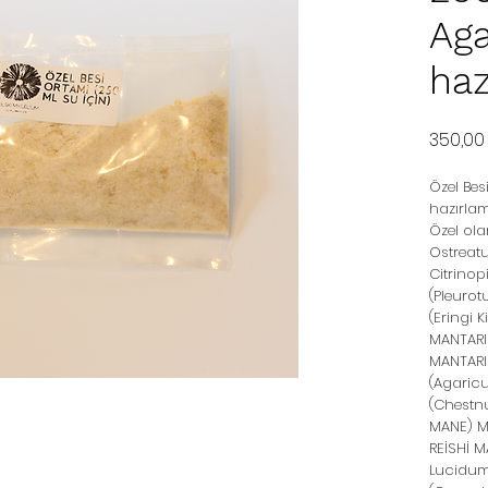
Aga
haz
350,00
Özel Bes
hazırlam
Özel ola
Ostreatu
Citrinop
(Pleurot
(Eringi
MANTARI
MANTARI
(Agaric
(Chestn
MANE) M
REİSHİ 
Lucidum