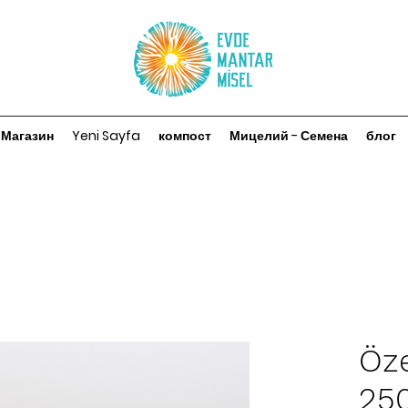
Магазин
Yeni Sayfa
компост
Мицелий - Семена
блог
Öze
250