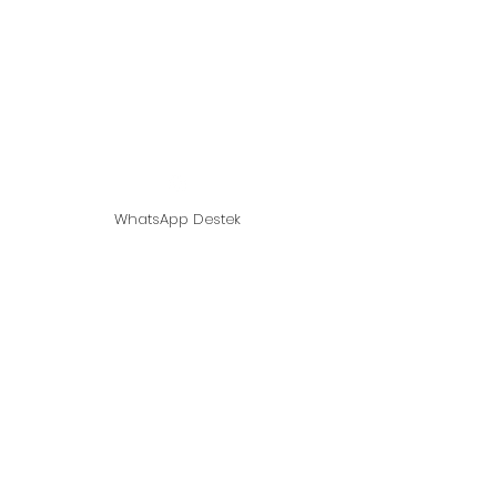
Házi gomba - laskagomba
- shiitake gomba
Támogató vonal:
05439148390
WhatsApp Destek
© 2021, Gomba otthon - Oyster
Mushroom - Shitaki Mushroom alapította.