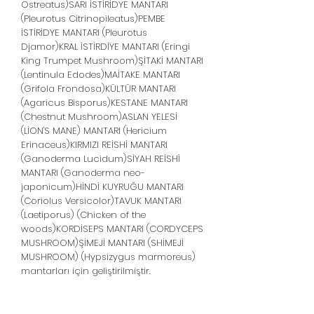
Ostreatus)SARI İSTİRİDYE MANTARI
(Pleurotus Citrinopileatus)PEMBE
İSTİRİDYE MANTARI (Pleurotus
Djamor)KRAL İSTİRDİYE MANTARI (Eringi
King Trumpet Mushroom)ŞİTAKİ MANTARI
(Lentinula Edodes)MAİTAKE MANTARI
(Grifola Frondosa)KÜLTÜR MANTARI
(Agaricus Bisporus)KESTANE MANTARI
(Chestnut Mushroom)ASLAN YELESİ
(LİON'S MANE) MANTARI (Hericium
Erinaceus)KIRMIZI REİSHİ MANTARI
(Ganoderma Lucidum)SİYAH REİSHİ
MANTARI (Ganoderma neo-
japonicum)HİNDİ KUYRUĞU MANTARI
(Coriolus Versicolor)TAVUK MANTARI
(Laetiporus) (Chicken of the
woods)KORDİSEPS MANTARI (CORDYCEPS
MUSHROOM)ŞİMEJİ MANTARI (SHİMEJİ
MUSHROOM) (Hypsizygus marmoreus)
mantarları için geliştirilmiştir.