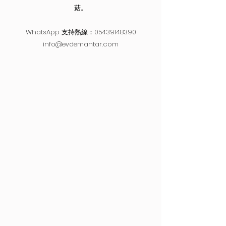
菇。
WhatsApp 支持熱線：05439148390
info@evdemantar.com