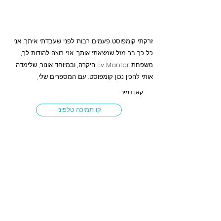
זרקתי קומפוסט פעמים רבות לפני שעבדתי איתך. אני
כל כך בר מזל שמצאתי אותך. אני רוצה להודות לך,
משפחת Ev Mantar היקרה, ובמיוחד אונור, שלימדה
אותי להכין נכון קומפוסט. עם המספרים שלי,
קאן דמיר
קו תמיכה טלפוני
Mail Listemize Katılın
E-posta listemize katılın ve sadece
üyelerimize özel fırsatlara erişin.
E- Postanızı Burya Yazın