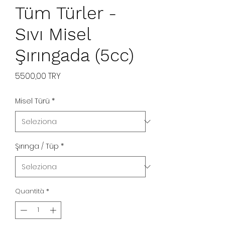
Tüm Türler -
Sıvı Misel
Şırıngada (5cc)
Prezzo
5500,00 TRY
Misel Türü
*
Şırınga / Tüp
*
Quantità
*