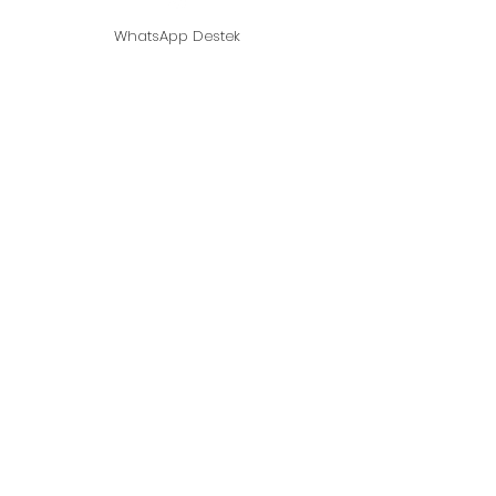
WhatsApp Destek
©2021, Fungo in casa - Fungo ostrica -
Fondato da Shitaki Mushroom.