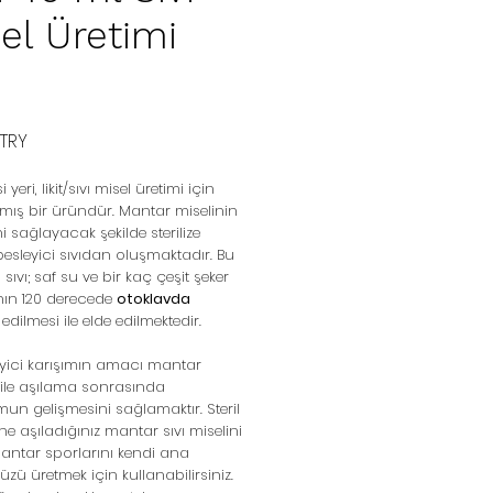
el Üretimi
n
Prezzo
 TRY
i yeri, likit/sıvı misel üretimi için
mış bir üründür. Mantar miselinin
ni sağlayacak şekilde sterilize
besleyici sıvıdan oluşmaktadır. Bu
 sıvı; saf su ve bir kaç çeşit şeker
nın 120 derecede
otoklavda
edilmesi ile elde edilmektedir.
eyici karışımın amacı mantar
 ile aşılama sonrasında
un gelişmesini sağlamaktır. Steril
ine aşıladığınız mantar sıvı miselini
antar sporlarını kendi ana
üzü üretmek için kullanabilirsiniz.