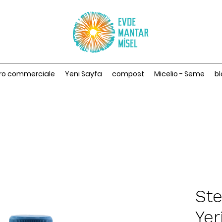
ro commerciale
Yeni Sayfa
compost
Micelio - Seme
bl
Ste
Yer