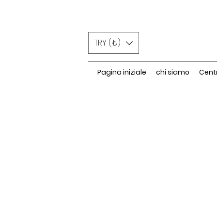
TRY (₺)
Pagina iniziale
chi siamo
Cent