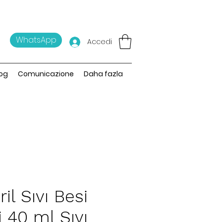
WhatsApp
Accedi
og
Comunicazione
Daha fazla
ril Sıvı Besi
i 40 ml Sıvı