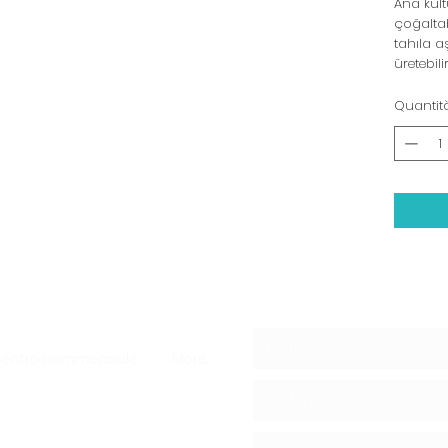
Ana kült
çoğaltab
tahıla aş
üretebilir
Quantit
entro commerciale
More
 casa - Funghi