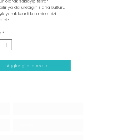
ür olarak saklayıp tekrar
ilir ya da ürettiğiniz ana kültürü
ılayarak kendi katı miselinizi
siniz.
à
*
Aggiungi al carrello