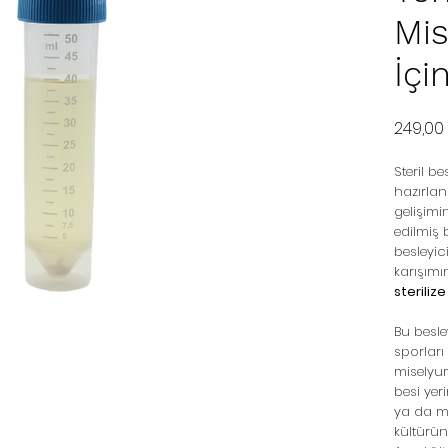
Mis
İçi
249,00
Steril bes
hazırlan
gelişimi
edilmiş 
besleyici
karışımı
sterilize
Bu besl
sporları
miselyum
besi yer
ya da m
kültürün