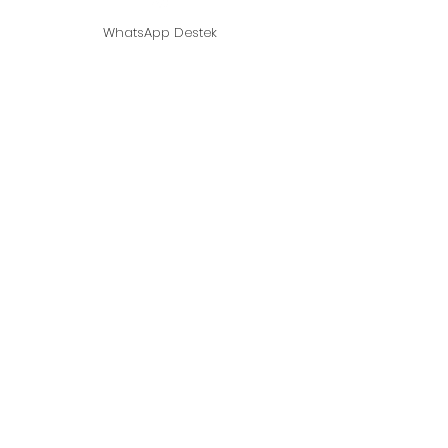
WhatsApp Destek
©2021, Fungo in casa - Fungo ostrica -
Fondato da Shitaki Mushroom.