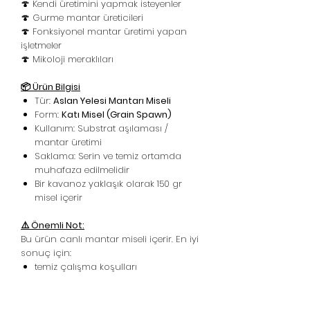
🍄 Kendi üretimini yapmak isteyenler
🍄 Gurme mantar üreticileri
🍄 Fonksiyonel mantar üretimi yapan
işletmeler
🍄 Mikoloji meraklıları
📦 Ürün Bilgisi
Tür:
Aslan Yelesi Mantarı Miseli
Form:
Katı Misel (Grain Spawn)
Kullanım: Substrat aşılaması /
mantar üretimi
Saklama: Serin ve temiz ortamda
muhafaza edilmelidir
Bir kavanoz yaklaşık olarak 150 gr
misel içerir
⚠️ Önemli Not:
Bu ürün canlı mantar miseli içerir. En iyi
sonuç için:
temiz çalışma koşulları
uygun nem
uygun sıcaklık
doğru substrat hazırlanması