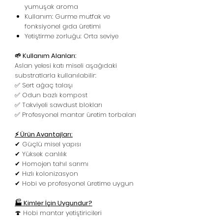
yumuşak aroma
Kullanım: Gurme mutfak ve
fonksiyonel gıda üretimi
Yetiştirme zorluğu: Orta seviye
🌱 Kullanım Alanları:
Aslan yelesi katı miseli aşağıdaki
substratlarla kullanılabilir:
✅ Sert ağaç talaşı
✅ Odun bazlı kompost
✅ Takviyeli sawdust blokları
✅ Profesyonel mantar üretim torbaları
⚡ Ürün Avantajları:
✔ Güçlü misel yapısı
✔ Yüksek canlılık
✔ Homojen tahıl sarımı
✔ Hızlı kolonizasyon
✔ Hobi ve profesyonel üretime uygun
🏭 Kimler İçin Uygundur?
🍄 Hobi mantar yetiştiricileri