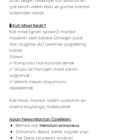
ticari değeri nedeniyle son yıllarda en
çok tercih edilen tıbbi ve gurme mantar
türlerinden biridir.
🧪 Katı Misel Nedir?
Katı misel (grain spawn), mantar
miselinin steril tahıllar (örneğin yulaf,
darı, buğday vb.) üzerinde çoğaltılmış
halidir.
Görevi:
✅ Kompostu hızlı kolonize etmek
✅ Güçlü ve homojen misel sarımı
sağlamak
✅ Verimli meyve oluşumunu
desteklemek
Katı misel, mantar üretim sürecinin en
önemli başlangıç materyalidir.
Aslan Yelesi Mantarı Özellikleri:
Bilimsel adı:
Hericium erinaceus
Görünüm: Beyaz, sarkık, saçaklı yapı
Tat: Deniz ürünlerini andıran