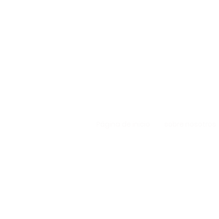
Página de inicio
sobre nosotros
Hongos Caser
Ostra - Hong
Línea de soporte: