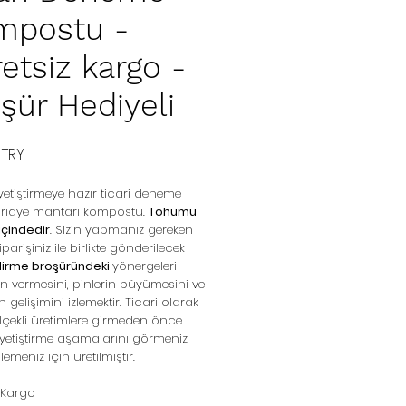
mpostu -
etsiz kargo -
şür Hediyeli
Precio
 TRY
etiştirmeye hazır ticari deneme
tiridye mantarı kompostu.
Tohumu
 içindedir
. Sizin yapmanız gereken
iparişiniz ile birlikte gönderilecek
ndirme broşüründeki
yönergeleri
pin vermesini, pinlerin büyümesini ve
 gelişimini izlemektir. Ticari olarak
çekli üretimlere girmeden önce
etiştirme aşamalarını görmeniz,
emeniz için üretilmiştir.
 Kargo