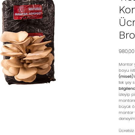
Ko
Ücr
Bro
980,00
Mantar y
boyu is
(miseli)
tek şey s
bilgile
izleyip 
mantarın
büyük öl
mantar y
deneyiml
Ücretsiz