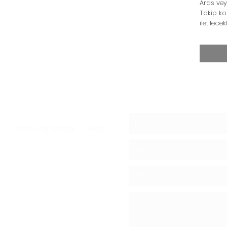
Aras vey
Takip ko
iletilecek
Centro comercial
More
os - Hongos
os Shiitake
 05439148390