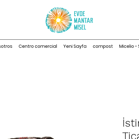
sotros
Centro comercial
Yeni Sayfa
compost
Micelio -
İst
Ti