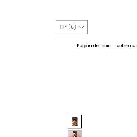
TRY (₺)
Página de inicio
sobre no