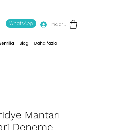
WhatsApp
Iniciar sesión
 Semilla
Blog
Daha fazla
iridye Mantarı
cari Deneme